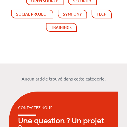
Our
OPEN SOURCE
SECURITY
references
SOCIAL PROJECT
SYMFONY
TECH
The
TRAININGS
Cooperative
The
blog
Aucun article trouvé dans cette catégorie.
CONTACTEZ-NOUS
Une question ? Un projet