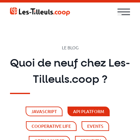
Aller
au
contenu
Our
Offer
LE BLOG
Trainings
Quoi de neuf chez Les-
Cloud
Tilleuls.coop ?
and
Security
JAVASCRIPT
API PLATFORM
Technologies
COOPERATIVE LIFE
EVENTS