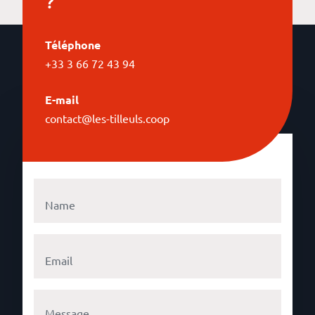
?
Téléphone
+33 3 66 72 43 94
E-mail
contact@les-tilleuls.coop