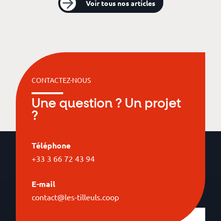
Voir tous nos articles
CONTACTEZ-NOUS
Une question ? Un projet
?
Téléphone
+33 3 66 72 43 94
E-mail
contact@les-tilleuls.coop