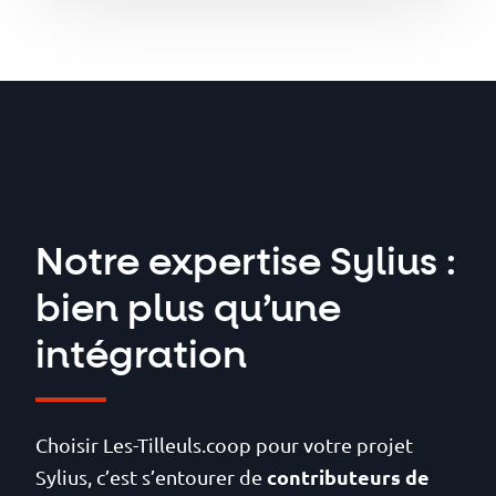
refusent les limites du e-
des pics de trafic intenses
Symfony et API Platform,
commerce.
sans sourciller.
votre plateforme Sylius
bénéficie des protections les
plus rigoureuses contre les
vulnérabilités du web.
Notre expertise Sylius :
bien plus qu’une
intégration
Choisir Les-Tilleuls.coop pour votre projet
contributeurs de
Sylius, c’est s’entourer de