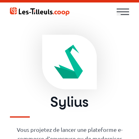
Aller
au
contenu
Notre
offre
Formations
Cloud
et
Sylius
DevOps
Technologies
Vous projetez de lancer une plateforme e-
commerce d’envergure ou de moderniser