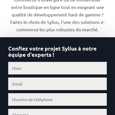
Numérique
votre boutique en ligne tout en exigeant une
responsable
qualité de développement haut de gamme ?
Faites le choix de Sylius, l’une des solutions e-
Nos
commerce les plus robustes du marché.
clients
Confiez votre projet Sylius à notre
La
équipe d'experts !
coopérative
On
recrute
Simulateur
de