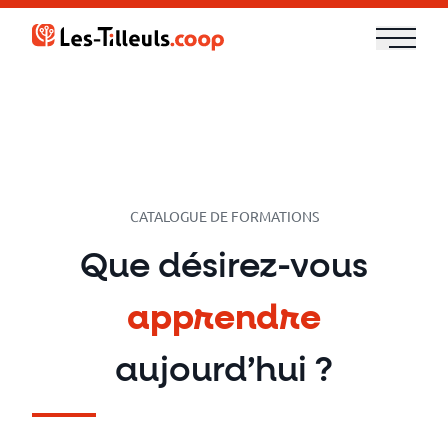
Aller
Aller
au
au
contenu
contenu
Notre
offre
Formations
CATALOGUE DE FORMATIONS
Cloud
Que désirez-vous
et
apprendre
DevOps
aujourd’hui ?
Technologies