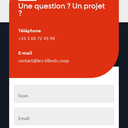
Une question ? Un projet
?
Téléphone
+33 3 66 72 43 94
E-mail
contact@les-tilleuls.coop