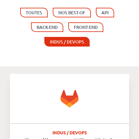
Numérique
responsable
TOUTES
NOS BEST-OF
API
BACK-END
FRONT-END
Nos
clients
INDUS / DEVOPS
La
coopérative
On
recrute
Simulateur
de
INDUS / DEVOPS