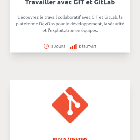
Travailler avec GIT et GitLab
revenus
API
Découvrez le travail collaboratif avec GIT et GitLab, la
plateforme DevOps pour le développement, la sécurité
Platform
et l'exploitation en équipes.
Conference
3 JOURS
DÉBUTANT
Le
blog
INDUS / DEVOPS