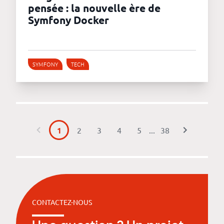
pensée : la nouvelle ère de
Symfony Docker
SYMFONY
TECH
1
2
3
4
5
...
38
CONTACTEZ-NOUS