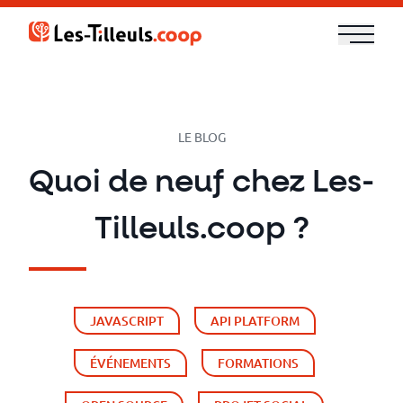
Aller
au
contenu
Notre
offre
LE BLOG
Formations
Quoi de neuf chez Les-
Cloud
Tilleuls.coop ?
et
DevOps
JAVASCRIPT
API PLATFORM
Technologies
ÉVÉNEMENTS
FORMATIONS