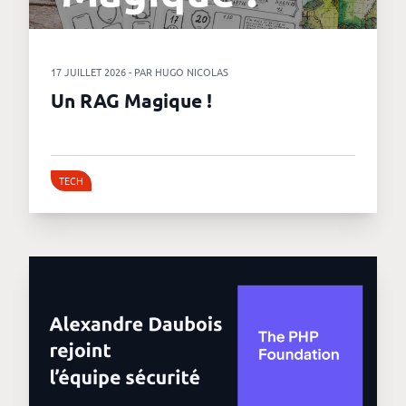
revenus
API
17 JUILLET 2026 - PAR HUGO NICOLAS
Platform
Un RAG Magique !
Conference
Le
TECH
blog