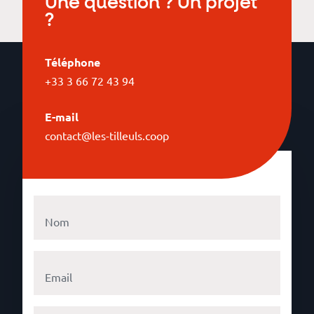
Une question ? Un projet
?
Téléphone
+33 3 66 72 43 94
E-mail
contact@les-tilleuls.coop