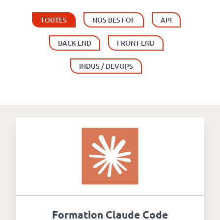
Numérique
responsable
TOUTES
NOS BEST-OF
API
BACK-END
FRONT-END
Nos
clients
INDUS / DEVOPS
La
coopérative
On
recrute
Simulateur
de
Formation Claude Code