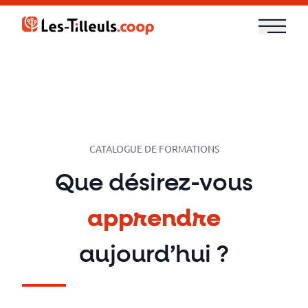
Aller
Aller
au
au
contenu
contenu
Notre
offre
Formations
CATALOGUE DE FORMATIONS
Cloud
Que désirez-vous
et
apprendre
DevOps
aujourd’hui ?
Technologies