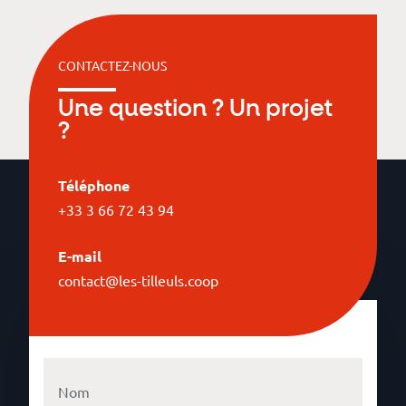
CONTACTEZ-NOUS
Une question ? Un projet
?
Téléphone
+33 3 66 72 43 94
E-mail
contact@les-tilleuls.coop