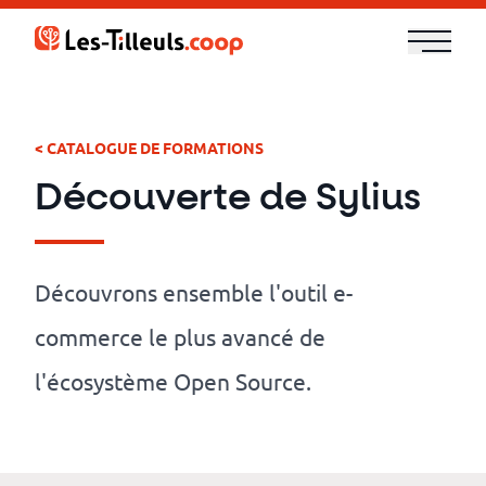
Aller
au
contenu
Notre
offre
< CATALOGUE DE FORMATIONS
Découverte de Sylius
Formations
Cloud
Découvrons ensemble l'outil e-
et
commerce le plus avancé de
DevOps
l'écosystème Open Source.
Technologies