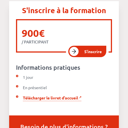
Numérique
S'inscrire à la formation
responsable
Nos
900€
clients
/ PARTICIPANT
S'inscrire
La
Informations pratiques
coopérative
1 jour
En présentiel
On
Télécharger le livret d'accueil
recrute
Simulateur
de
Besoin de plus d'informations ?