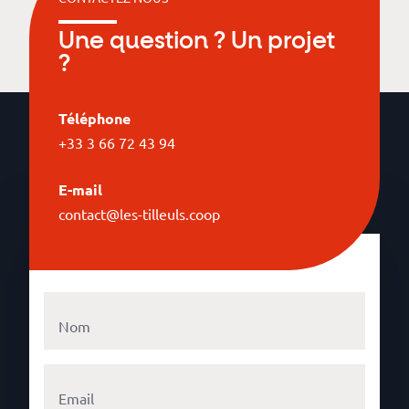
Une question ? Un projet
?
Téléphone
+33 3 66 72 43 94
E-mail
contact@les-tilleuls.coop