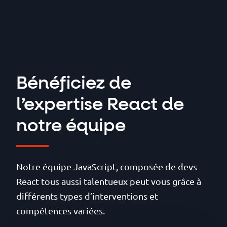
nombreuses ressources et
du HTML/CSS.
favorisant la réutilisation du
des mises à jour fréquentes.
code pour le développement
simultané d’applications iOS,
Android et web.
Bénéficiez de
l’expertise React de
notre équipe
Notre équipe JavaScript, composée de devs
React tous aussi talentueux peut vous grâce à
différents types d’interventions et
compétences variées.