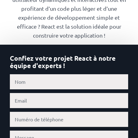
Numérique
profitant d’un code plus léger et d’une
responsable
expérience de développement simple et
efficace ? React est la solution idéale pour
Nos
construire votre application !
clients
Confiez votre projet React à notre
La
équipe d'experts !
coopérative
On
recrute
Simulateur
de