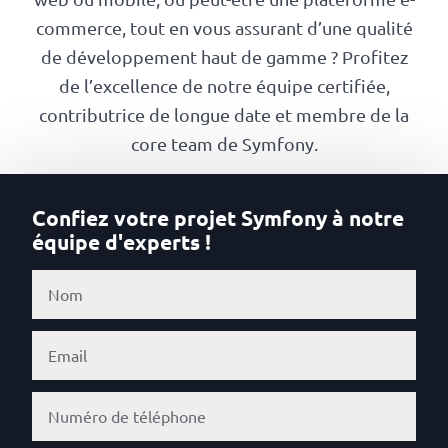
Numérique
commerce, tout en vous assurant d’une qualité
responsable
de développement haut de gamme ? Profitez
de l’excellence de notre équipe certifiée,
Nos
contributrice de longue date et membre de la
clients
core team de Symfony.
La
Confiez votre projet Symfony à notre
coopérative
équipe d'experts !
On
recrute
Simulateur
de