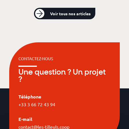
Voir tous nos articles
CONTACTEZ-NOUS
Une question ? Un projet
?
Téléphone
+33 3 66 72 43 94
E-mail
contact@les-tilleuls.coop