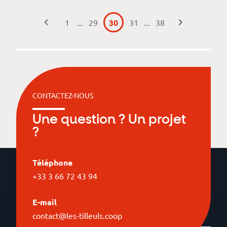
1
...
29
30
31
...
38
CONTACTEZ-NOUS
Une question ? Un projet
?
Téléphone
+33 3 66 72 43 94
E-mail
contact@les-tilleuls.coop