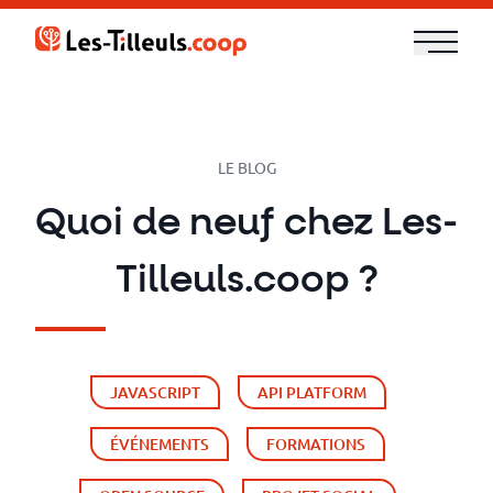
Aller
au
contenu
Notre
offre
LE BLOG
Formations
Quoi de neuf chez Les-
Cloud
Tilleuls.coop ?
et
DevOps
JAVASCRIPT
API PLATFORM
Technologies
ÉVÉNEMENTS
FORMATIONS