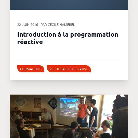
revenus
API
22 JUIN 2016 - PAR CÉCILE HAMEREL
Platform
Introduction à la programmation
Conference
réactive
Le
blog
FORMATIONS
VIE DE LA COOPÉRATIVE