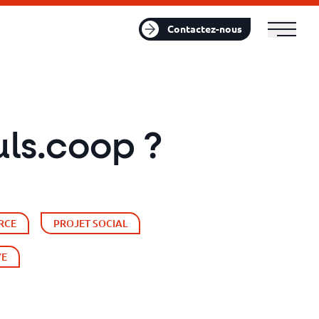
FR
EN
Contactez-nous
uls.coop ?
RCE
PROJET SOCIAL
VE