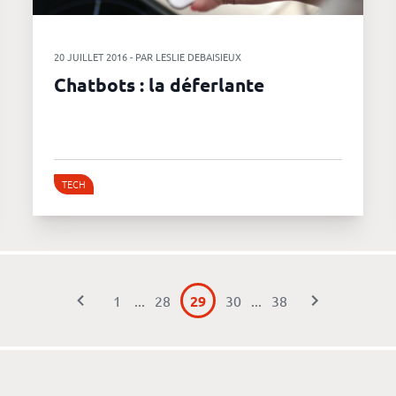
20 JUILLET 2016 - PAR LESLIE DEBAISIEUX
Chatbots : la déferlante
TECH
1
...
28
29
30
...
38