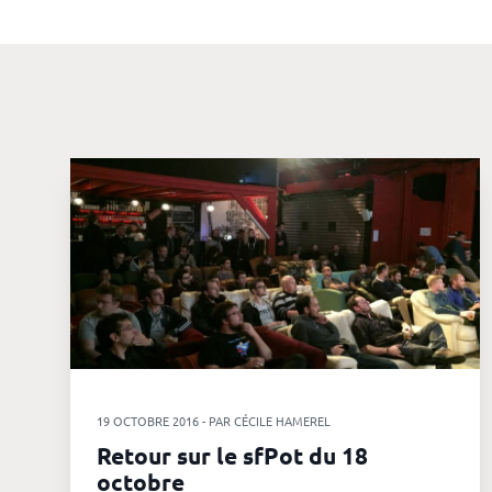
responsable
Nos
clients
La
coopérative
On recrute
Simulateur
de revenus
19 OCTOBRE 2016 - PAR CÉCILE HAMEREL
Retour sur le sfPot du 18
API
octobre