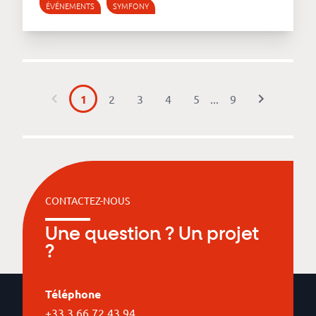
ÉVÉNEMENTS
SYMFONY
1
2
3
4
5
...
9
CONTACTEZ-NOUS
Une question ? Un projet
?
Téléphone
+33 3 66 72 43 94