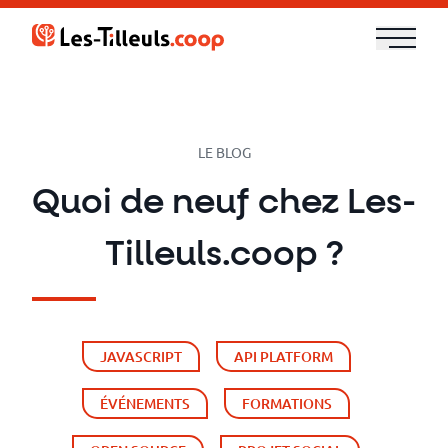
Aller
au
contenu
Notre
offre
LE BLOG
Formations
Quoi de neuf chez Les-
Cloud
Tilleuls.coop ?
et
DevOps
JAVASCRIPT
API PLATFORM
Technologies
ÉVÉNEMENTS
FORMATIONS