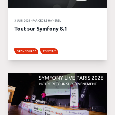
revenus
API
3 JUIN 2026 - PAR CÉCILE HAMEREL
Platform
Tout sur Symfony 8.1
Conference
Le
OPEN SOURCE
SYMFONY
blog