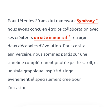
Numérique
responsable
Symfony
Pour fêter les 20 ans du framework
,
Nos
nous avons conçu en étroite collaboration avec
clients
un site immersif
ses créateurs
retraçant
deux décennies d’évolution. Pour ce site
La
anniversaire, nous sommes partis sur une
coopérative
timeline complètement pilotée par le scroll, et
un style graphique inspiré du logo
On
événementiel spécialement créé pour
recrute
l’occasion.
Simulateur
de