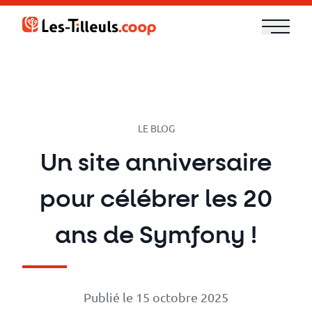
Aller
au
contenu
Notre
offre
Formations
LE BLOG
Un site anniversaire
Cloud
pour célébrer les 20
et
DevOps
ans de Symfony !
Technologies
Publié le 15 octobre 2025