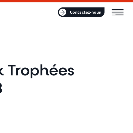
FR
EN
Contactez-nous
x Trophées
3