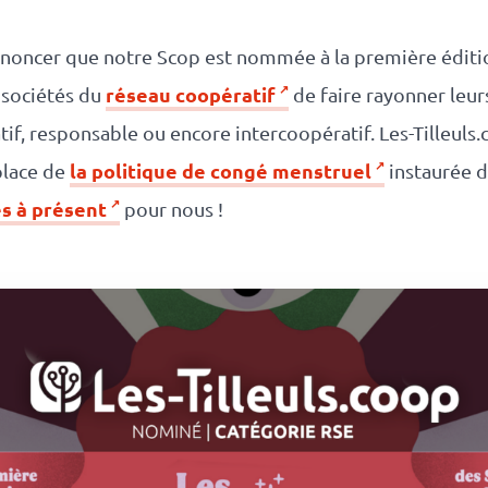
annoncer que notre Scop est nommée à la première édit
réseau coopératif
x sociétés du
de faire rayonner leu
tif, responsable ou encore intercoopératif. Les-Tilleuls.
la politique de congé menstruel
place de
instaurée 
s à présent
pour nous !