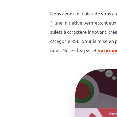
responsable
Nous avons le plaisir de vous 
Nos
, une initiative permettant au
sujets à caractère innovant, créa
clients
catégorie RSE, pour la mise en 
La
votez dè
nous. Ne tardez pas et
coopérative
On recrute
Simulateur
de revenus
API