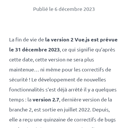
Numérique
Publié le 6 décembre 2023
responsable
Nos
clients
la version 2 Vue.js est prévue
La fin de vie de
le 31 décembre 2023
, ce qui signifie qu’après
La
cette date, cette version ne sera plus
coopérative
maintenue… ni même pour les correctifs de
sécurité ! Le développement de nouvelles
On
fonctionnalités s’est déjà arrêté il y a quelques
version 2.7
temps : la
, dernière version de la
recrute
branche 2, est sortie en juillet 2022. Depuis,
Simulateur
elle a reçu une quinzaine de correctifs de bugs
de