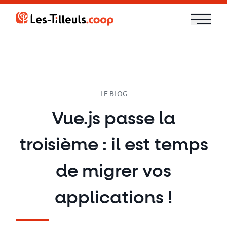
Aller
au
contenu
Notre
offre
Formations
LE BLOG
Vue.js passe la
Cloud
troisième : il est temps
et
DevOps
de migrer vos
Technologies
applications !