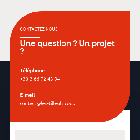
CONTACTEZ-NOUS
Une question ? Un projet
?
Téléphone
+33 3 66 72 43 94
E-mail
contact@les-tilleuls.coop