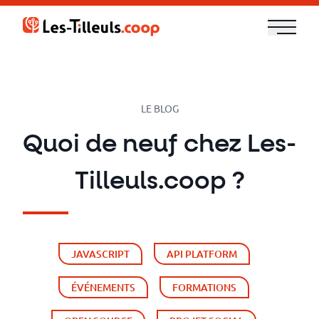
Aller
au
contenu
Notre
offre
LE BLOG
Formations
Quoi de neuf chez Les-
Cloud
Tilleuls.coop ?
et
DevOps
JAVASCRIPT
API PLATFORM
Technologies
ÉVÉNEMENTS
FORMATIONS