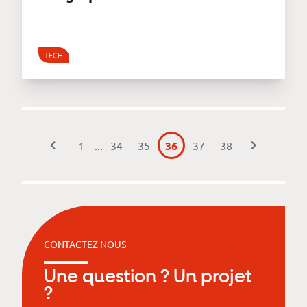
TECH
1
...
34
35
36
37
38
CONTACTEZ-NOUS
Une question ? Un projet
?