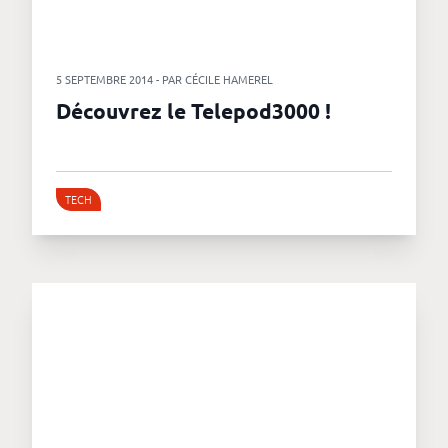
revenus
API
5 SEPTEMBRE 2014 - PAR CÉCILE HAMEREL
Platform
Découvrez le Telepod3000 !
Conference
Le
TECH
blog