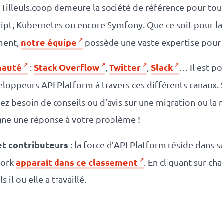
-Tilleuls.coop demeure la société de référence pour tou
ipt, Kubernetes ou encore Symfony. Que ce soit pour la f
notre équipe
ment,
possède une vaste expertise pour
nauté
Stack Overflow
Twitter
Slack
:
,
,
… Il est p
oppeurs API Platform à travers ces différents canaux. 
avez besoin de conseils ou d’avis sur une migration ou la
gne une réponse à votre problème !
et contributeurs
: la force d’API Platform réside dan
apparaît dans ce classement
work
. En cliquant sur ch
 il ou elle a travaillé.