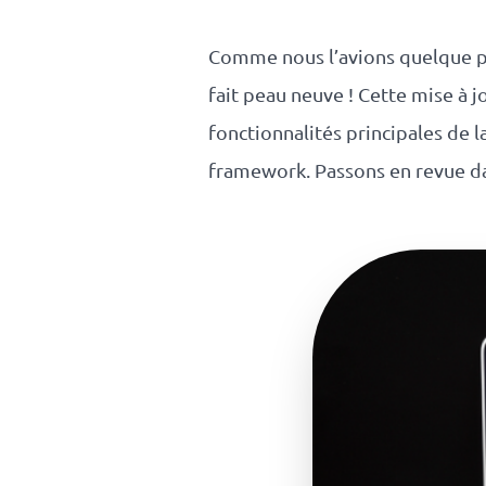
responsable
Comme nous l’avions quelque
Nos
fait peau neuve ! Cette mise à j
fonctionnalités principales de 
clients
framework. Passons en revue dan
La
coopérative
On recrute
Simulateur
de revenus
API