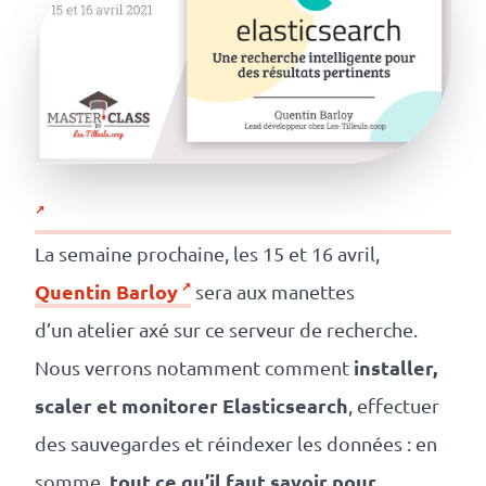
revenus
API
Platform
Conference
Le
blog
La semaine prochaine, les 15 et 16 avril,
Quentin Barloy
sera aux manettes
d’un atelier axé sur ce serveur de recherche.
installer,
Nous verrons notamment comment
scaler et monitorer Elasticsearch
, effectuer
des sauvegardes et réindexer les données : en
tout ce qu’il faut savoir pour
somme,