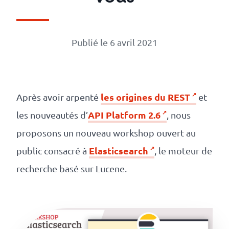
Numérique
responsable
Publié le 6 avril 2021
Nos
clients
les origines du REST
Après avoir arpenté
et
La
API Platform 2.6
les nouveautés d’
, nous
coopérative
proposons un nouveau workshop ouvert au
Elasticsearch
public consacré à
, le moteur de
On
recherche basé sur Lucene.
recrute
Simulateur
de