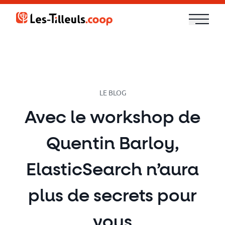
Aller
au
contenu
Notre
offre
Formations
LE BLOG
Avec le workshop de
Cloud
Quentin Barloy,
et
DevOps
ElasticSearch n’aura
Technologies
plus de secrets pour
vous