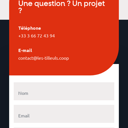
Une question ? Un projet
?
Téléphone
+33 3 66 72 43 94
E-mail
contact@les-tilleuls.coop