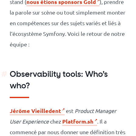
nous étions sponsors Gold
stand (
), prendre
revenus
la parole sur scène ou tout simplement monter
API
en compétences sur des sujets variés et liés à
Platform
l’écosystème Symfony. Voici le retour de notre
Conference
équipe :
Le
blog
Observability tools: Who’s
who?
Jérôme Vieilledent
est
Product Manager
Platform.sh
User Experience
chez
. Il a
commencé par nous donner une définition très