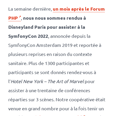
Numérique
un mois après le Forum
responsable
La semaine dernière,
PHP
nous nous sommes rendus à
,
Nos
Disneyland Paris pour assister à la
clients
SymfonyCon
2022
, annoncée depuis la
SymfonyCon Amsterdam 2019 et reportée à
La
plusieurs reprises en raison du contexte
coopérative
sanitaire. Plus de 1300 participantes et
participants se sont donnés rendez-vous à
On
l’
Hotel New York – The Art of Marvel
pour
recrute
assister à une trentaine de conférences
réparties sur 3 scènes. Notre coopérative était
Simulateur
venue en grand nombre pour à la fois tenir un
de