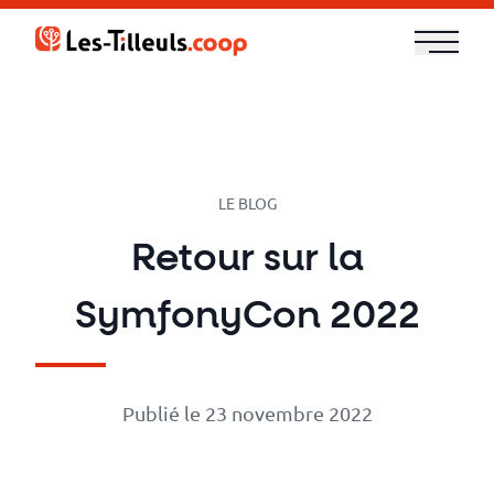
Aller
au
contenu
Notre
offre
Formations
LE BLOG
Retour sur la
Cloud
SymfonyCon 2022
et
DevOps
Publié le 23 novembre 2022
Technologies