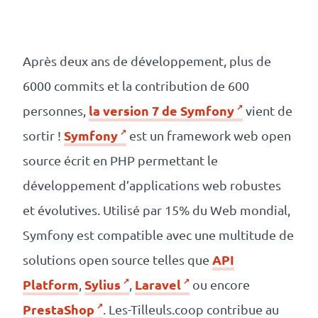
Numérique
responsable
Après deux ans de développement, plus de
Nos
6000 commits et la contribution de 600
clients
la version 7 de Symfony
personnes,
vient de
Symfony
sortir !
est un framework web open
La
source écrit en PHP permettant le
coopérative
développement d’applications web robustes
et évolutives. Utilisé par 15% du Web mondial,
On
Symfony est compatible avec une multitude de
recrute
API
solutions open source telles que
Simulateur
Platform
Sylius
Laravel
,
,
ou encore
de
PrestaShop
. Les-Tilleuls.coop contribue au