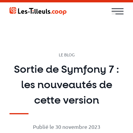
Aller
au
contenu
Notre
offre
Formations
LE BLOG
Sortie de Symfony 7 :
Cloud
les nouveautés de
et
DevOps
cette version
Technologies
Publié le 30 novembre 2023