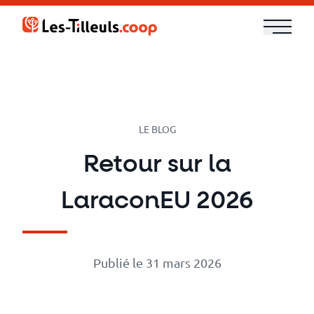
Aller
au
contenu
Notre
offre
Formations
LE BLOG
Retour sur la
Cloud
LaraconEU 2026
et
DevOps
Publié le 31 mars 2026
Technologies