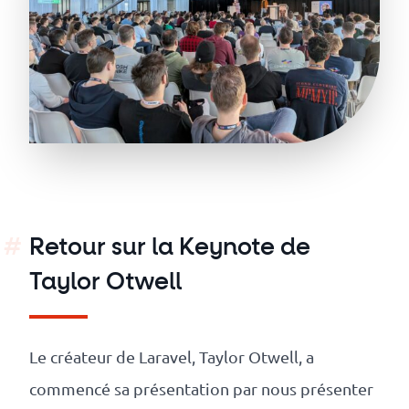
revenus
API
Platform
Conference
Le
blog
Retour sur la Keynote de
Taylor Otwell
Le créateur de Laravel, Taylor Otwell, a
commencé sa présentation par nous présenter