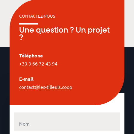
CONTACTEZ-NOUS
Une question ? Un projet
?
Téléphone
+33 3 66 72 43 94
E-mail
contact@les-tilleuls.coop