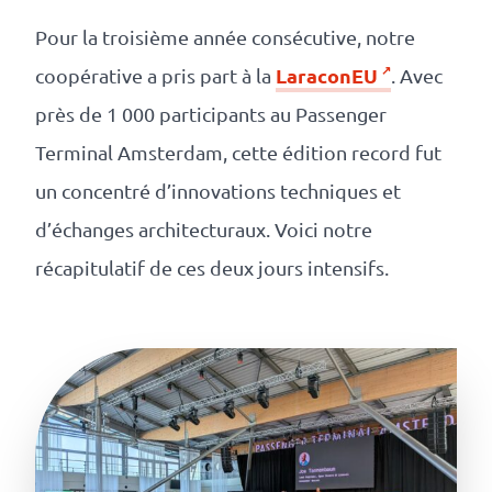
Numérique
responsable
Pour la troisième année consécutive, notre
LaraconEU
coopérative a pris part à la
. Avec
Nos
près de 1 000 participants au Passenger
clients
Terminal Amsterdam, cette édition record fut
un concentré d’innovations techniques et
La
d’échanges architecturaux. Voici notre
coopérative
récapitulatif de ces deux jours intensifs.
On
recrute
Simulateur
de