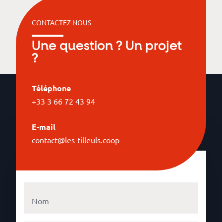
CONTACTEZ-NOUS
Une question ? Un projet
?
Téléphone
+33 3 66 72 43 94
E-mail
contact@les-tilleuls.coop