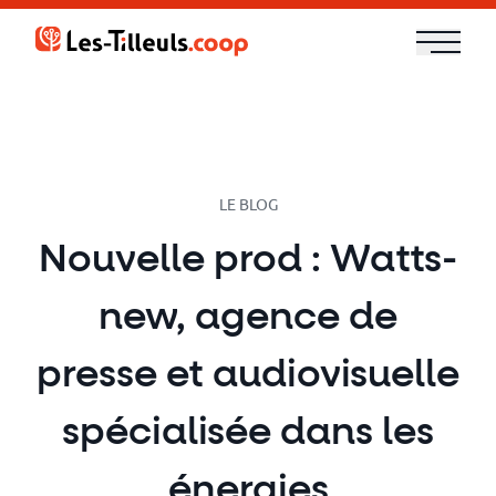
Aller
au
contenu
Notre
offre
Formations
LE BLOG
Nouvelle prod : Watts-
Cloud
new, agence de
et
DevOps
presse et audiovisuelle
Technologies
spécialisée dans les
énergies