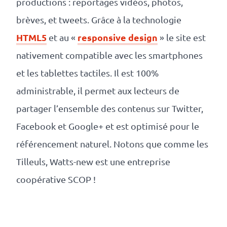
productions : reportages vidéos, photos,
revenus
brèves, et tweets. Grâce à la technologie
API
HTML5
responsive design
et au «
» le site est
Platform
nativement compatible avec les smartphones
Conference
et les tablettes tactiles. Il est 100%
Le
administrable, il permet aux lecteurs de
blog
partager l’ensemble des contenus sur Twitter,
Facebook et Google+ et est optimisé pour le
référencement naturel. Notons que comme les
Tilleuls, Watts-new est une entreprise
coopérative SCOP !