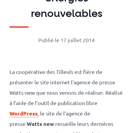
Numérique
responsable
renouvelables
Nos
clients
Publié le 17 juillet 2014
La
coopérative
La coopérative des Tilleuls est fière de
présenter le site internet l’agence de presse
On
Watts-new que nous venons de réaliser. Réalisé
à l’aide de l’outil de publication libre
recrute
WordPress
, le site de l’agence de
Simulateur
Watts new
presse
recueille leurs dernières
de