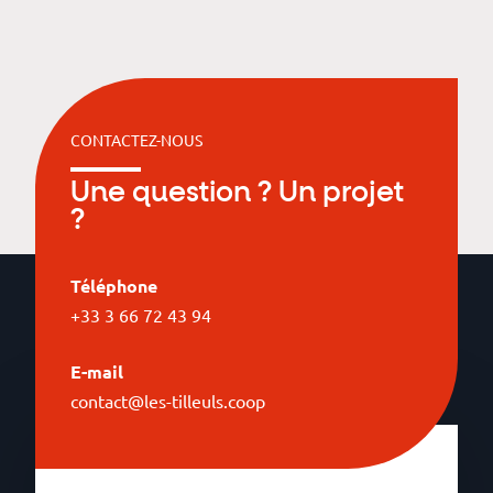
CONTACTEZ-NOUS
Une question ? Un projet
?
Téléphone
+33 3 66 72 43 94
E-mail
contact@les-tilleuls.coop