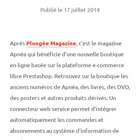
Numérique
Publié le 17 juillet 2014
responsable
Nos
clients
Plongée Magazine
Après
, c’est le magazine
Apnéa qui bénéficie d’une nouvelle boutique
La
en ligne basée sur la plateforme e-commerce
coopérative
libre Prestashop. Retrouvez sur la boutique les
anciens numéros de Apnéa, des livres, des DVD,
On
des posters et autres produits dérivés. Un
connecteur web service permet d’intégrer
recrute
automatiquement les commandes et
Simulateur
abonnements au système d’information de
de