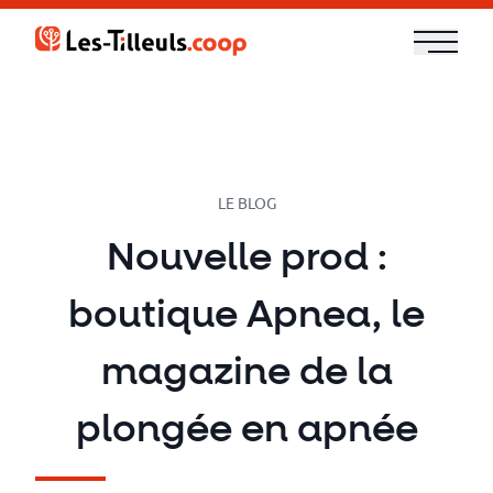
Aller
au
contenu
Notre
offre
Formations
LE BLOG
Nouvelle prod :
Cloud
boutique Apnea, le
et
DevOps
magazine de la
Technologies
plongée en apnée