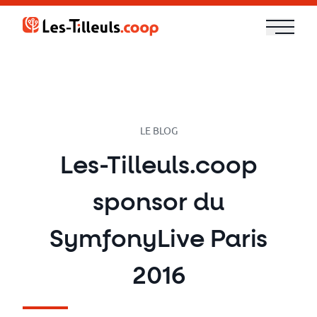
Aller
au
contenu
Notre
offre
Formations
LE BLOG
Les-Tilleuls.coop
Cloud
sponsor du
et
DevOps
SymfonyLive Paris
Technologies
2016