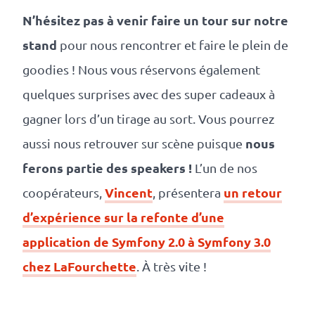
revenus
N’hésitez pas à venir faire un tour sur notre
API
stand
pour nous rencontrer et faire le plein de
Platform
goodies ! Nous vous réservons également
Conference
quelques surprises avec des super cadeaux à
Le
gagner lors d’un tirage au sort. Vous pourrez
nous
aussi nous retrouver sur scène puisque
blog
ferons partie des speakers !
L’un de nos
Vincent
un retour
coopérateurs,
, présentera
d’expérience sur la refonte d’une
application de Symfony 2.0 à Symfony 3.0
chez LaFourchette
. À très vite !