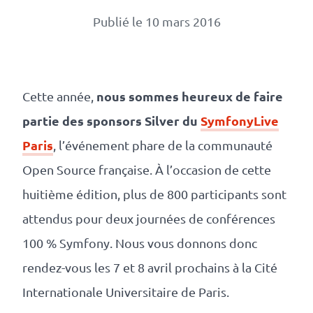
Numérique
Publié le 10 mars 2016
responsable
Nos
clients
nous sommes heureux de faire
Cette année,
partie des sponsors Silver du
SymfonyLive
La
Paris
, l’événement phare de la communauté
coopérative
Open Source française. À l’occasion de cette
huitième édition, plus de 800 participants sont
On
attendus pour deux journées de conférences
100 % Symfony. Nous vous donnons donc
recrute
rendez-vous les 7 et 8 avril prochains à la Cité
Simulateur
Internationale Universitaire de Paris.
de