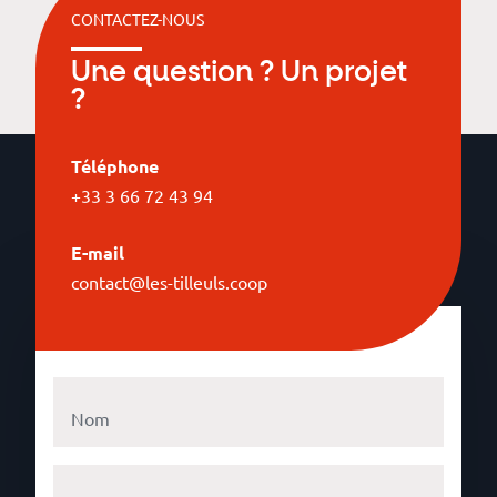
CONTACTEZ-NOUS
Une question ? Un projet
?
Téléphone
+33 3 66 72 43 94
E-mail
contact@les-tilleuls.coop