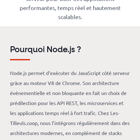
Numérique
performantes, temps réel et hautement
responsable
scalables.
Nos
clients
Pourquoi Node.js ?
La
coopérative
Node.js permet d’exécuter du JavaScript côté serveur
grâce au moteur V8 de Chrome. Son architecture
événementielle et non bloquante en fait un choix de
On
prédilection pour les API REST, les microservices et
recrute
les applications temps réel à fort trafic. Chez Les-
Simulateur
Tilleuls.coop, nous l’intégrons régulièrement dans des
de
architectures modernes, en complément de stacks