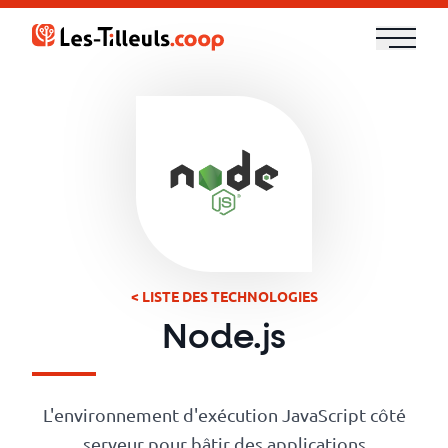
Aller
au
contenu
Notre
offre
Formations
Cloud
et
< LISTE DES TECHNOLOGIES
DevOps
Node.js
Technologies
L'environnement d'exécution JavaScript côté
serveur pour bâtir des applications