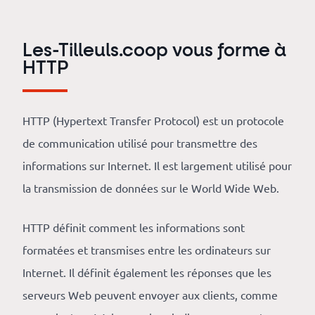
Numérique
responsable
Les-Tilleuls.coop vous forme à
Nos
HTTP
clients
HTTP (Hypertext Transfer Protocol) est un protocole
La
de communication utilisé pour transmettre des
coopérative
informations sur Internet. Il est largement utilisé pour
la transmission de données sur le World Wide Web.
On
HTTP définit comment les informations sont
recrute
formatées et transmises entre les ordinateurs sur
Simulateur
Internet. Il définit également les réponses que les
serveurs Web peuvent envoyer aux clients, comme
de