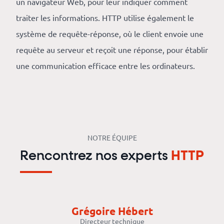
un navigateur Web, pour leur indiquer comment
revenus
traiter les informations. HTTP utilise également le
API
système de requête-réponse, où le client envoie une
Platform
requête au serveur et reçoit une réponse, pour établir
Conference
une communication efficace entre les ordinateurs.
Le
blog
NOTRE ÉQUIPE
Rencontrez nos experts
HTTP
Grégoire Hébert
Directeur technique