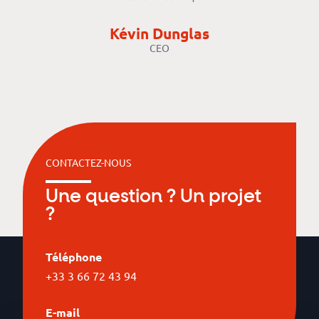
Kévin Dunglas
CEO
CONTACTEZ-NOUS
Une question ? Un projet
?
Téléphone
+33 3 66 72 43 94
E-mail