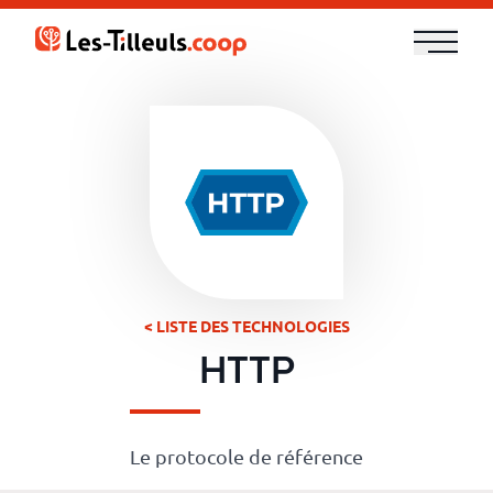
Aller
au
contenu
Notre
offre
Formations
Cloud
et
< LISTE DES TECHNOLOGIES
DevOps
HTTP
Technologies
Le protocole de référence