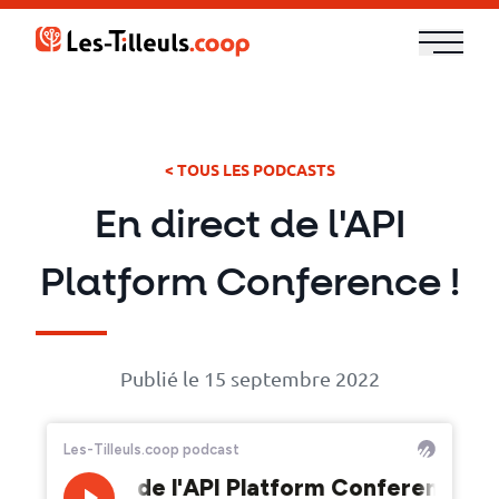
Aller
au
contenu
Notre
offre
< TOUS LES PODCASTS
Formations
En direct de l'API
Cloud
Platform Conference !
et
DevOps
Publié le 15 septembre 2022
Technologies