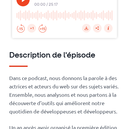
Numérique
responsable
Nos
clients
Description de l'épisode
La
coopérative
Dans ce podcast, nous donnons la parole à des
actrices et acteurs du web sur des sujets variés.
On
Ensemble, nous analysons et nous partons à la
recrute
découverte d'outils qui améliorent notre
Simulateur
quotidien de développeuses et développeurs.
de
Un an après avoir organisé la première édition