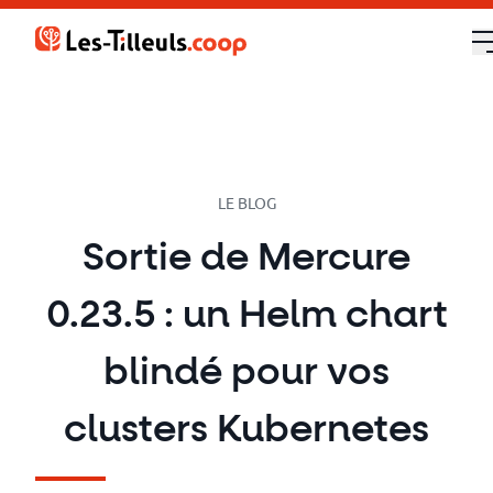
Aller
au
contenu
Notre
offre
Formations
LE BLOG
Sortie de Mercure
Cloud
0.23.5 : un Helm chart
et
DevOps
blindé pour vos
Technologies
clusters Kubernetes