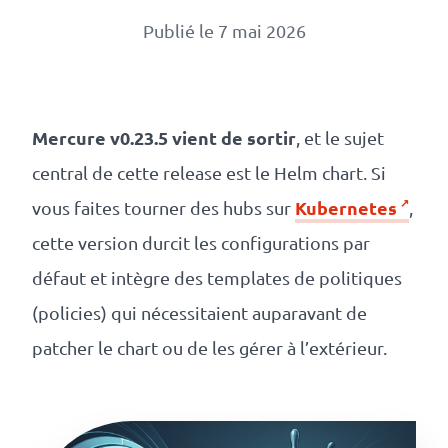
Numérique
Publié le 7 mai 2026
responsable
Nos
clients
Mercure
v0.23.5 vient de sortir
, et le sujet
central de cette release est le Helm chart. Si
La
Kubernetes
vous faites tourner des hubs sur
,
coopérative
cette version durcit les configurations par
défaut et intègre des templates de politiques
On
(policies) qui nécessitaient auparavant de
patcher le chart ou de les gérer à l’extérieur.
recrute
Simulateur
de