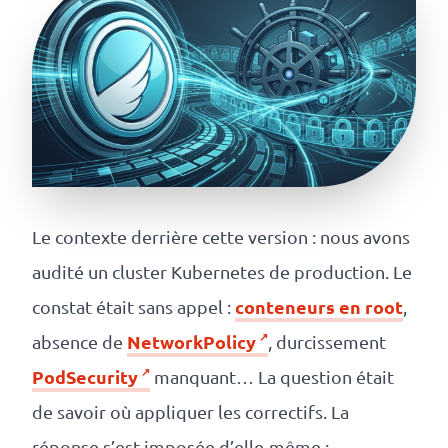
revenus
API
Platform
Conference
Le
blog
Le contexte derrière cette version : nous avons
audité un cluster Kubernetes de production. Le
conteneurs en root
constat était sans appel :
,
NetworkPolicy
absence de
, durcissement
PodSecurity
manquant… La question était
de savoir où appliquer les correctifs. La
réponse s’est imposée d’elle-même :