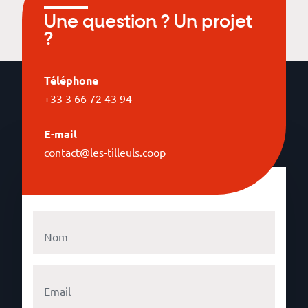
Une question ? Un projet
?
Téléphone
+33 3 66 72 43 94
E-mail
contact@les-tilleuls.coop