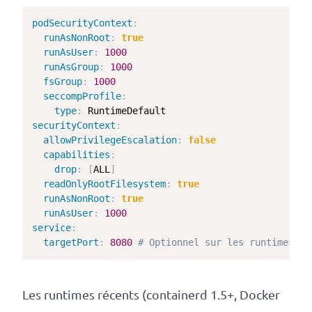
podSecurityContext
:
runAsNonRoot
:
true
runAsUser
:
1000
runAsGroup
:
1000
fsGroup
:
1000
seccompProfile
:
type
:
securityContext
:
allowPrivilegeEscalation
:
false
capabilities
:
drop
:
[
ALL
]
readOnlyRootFilesystem
:
true
runAsNonRoot
:
true
runAsUser
:
1000
service
:
targetPort
:
8080
# Optionnel sur les runtimes mo
Les runtimes récents (containerd 1.5+, Docker