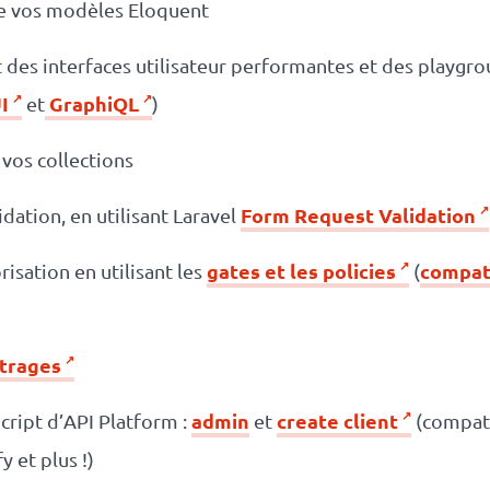
e vos modèles Eloquent
es interfaces utilisateur performantes et des playgro
I
GraphiQL
et
)
vos collections
Form Request Validation
dation, en utilisant Laravel
gates et les policies
compat
isation en utilisant les
(
ltrages
admin
create client
cript d’API Platform :
et
(compati
y et plus !)