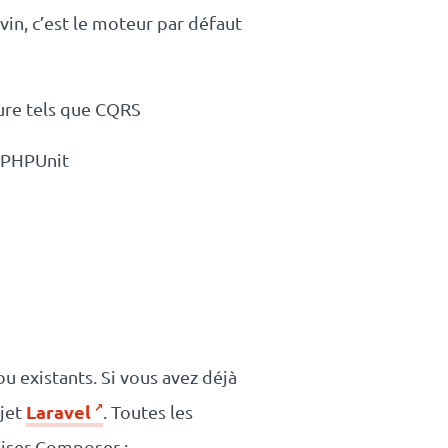
in, c’est le moteur par défaut
ure tels que CQRS
t PHPUnit
ou existants. Si vous avez déjà
Laravel
ojet
. Toutes les
liser Composer :