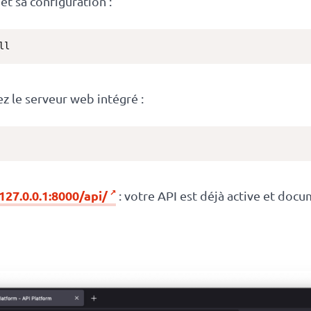
et sa configuration :
ll
ez le serveur web intégré :
127.0.0.1:8000/api/
: votre API est déjà active et do