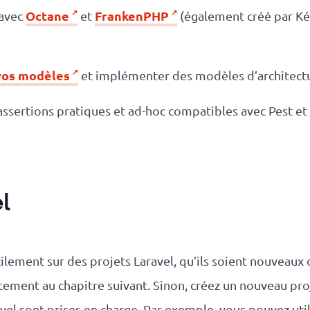
Octane
FrankenPHP
 avec
et
(également créé par Kév
vos modèles
et implémenter des modèles d’architect
d’assertions pratiques et ad-hoc compatibles avec Pest e
l
cilement sur des projets Laravel, qu’ils soient nouveaux 
ctement au chapitre suivant. Sinon, créez un nouveau pr
vel sont prises en charge. Par exemple, vous pouvez uti