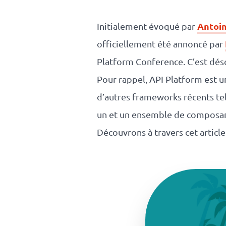
responsable
Antoin
Initialement évoqué par
Nos
officiellement été annoncé par
Platform Conference. C’est déso
clients
Pour rappel, API Platform est
La
d’autres frameworks récents tel
coopérative
un et un ensemble de composant
Découvrons à travers cet article
On recrute
Simulateur
de revenus
API