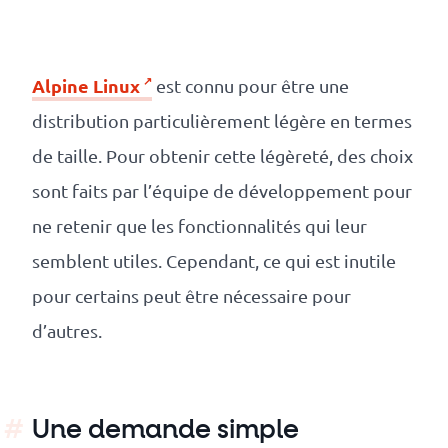
Numérique
responsable
Alpine Linux
est connu pour être une
Nos
distribution particulièrement légère en termes
clients
de taille. Pour obtenir cette légèreté, des choix
sont faits par l’équipe de développement pour
La
ne retenir que les fonctionnalités qui leur
coopérative
semblent utiles. Cependant, ce qui est inutile
pour certains peut être nécessaire pour
On
d’autres.
recrute
Simulateur
de
Une demande simple