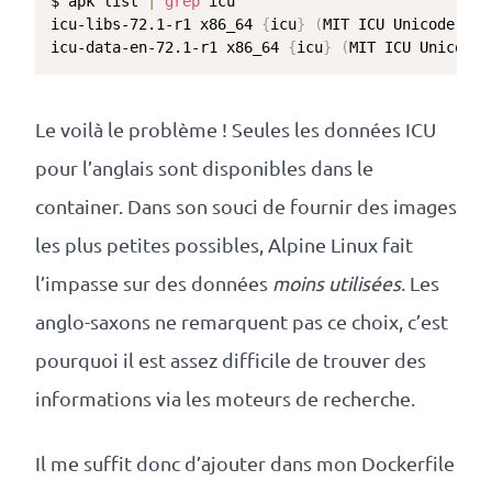
$ apk list 
|
grep
 icu

icu-libs-72.1-r1 x86_64 
{
icu
}
(
MIT ICU Unicode-TOU
icu-data-en-72.1-r1 x86_64 
{
icu
}
(
MIT ICU Unicode-
Le voilà le problème ! Seules les données ICU
pour l’anglais sont disponibles dans le
container. Dans son souci de fournir des images
les plus petites possibles, Alpine Linux fait
l’impasse sur des données
moins utilisées
. Les
anglo-saxons ne remarquent pas ce choix, c’est
pourquoi il est assez difficile de trouver des
informations via les moteurs de recherche.
Il me suffit donc d’ajouter dans mon Dockerfile