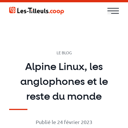
Aller
au
contenu
Notre
offre
Formations
LE BLOG
Alpine Linux, les
Cloud
anglophones et le
et
DevOps
reste du monde
Technologies
Publié le 24 février 2023