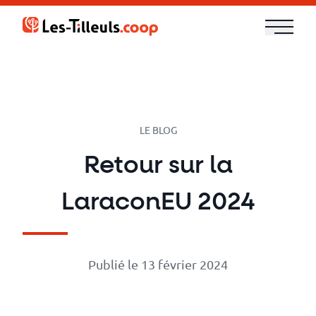
Aller
au
contenu
Notre
offre
Formations
LE BLOG
Retour sur la
Cloud
LaraconEU 2024
et
DevOps
Publié le 13 février 2024
Technologies