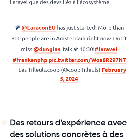
Laravel que des devs liés à l’écosystème.
revenus
API
@LaraconEU
has just started! More than
Platform
800 people are in Amsterdam right now. Don’t
Conference
@dunglas
#laravel
miss
’ talk at 10:30!
Le
#frankenphp
pic.twitter.com/Woa8R297N7
blog
February
— Les-Tilleuls.coop (@coopTilleuls)
5, 2024
Des retours d’expérience avec
des solutions concrètes à des