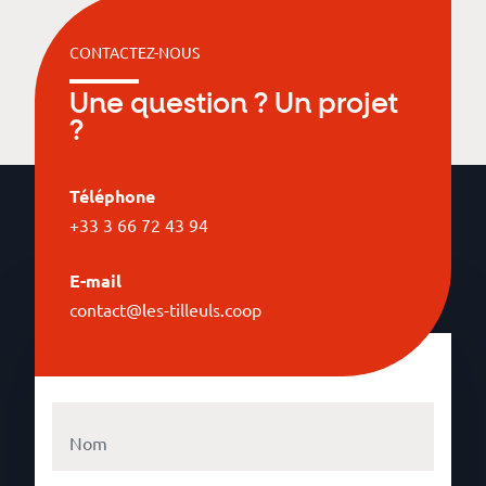
CONTACTEZ-NOUS
Une question ? Un projet
?
Téléphone
+33 3 66 72 43 94
E-mail
contact@les-tilleuls.coop