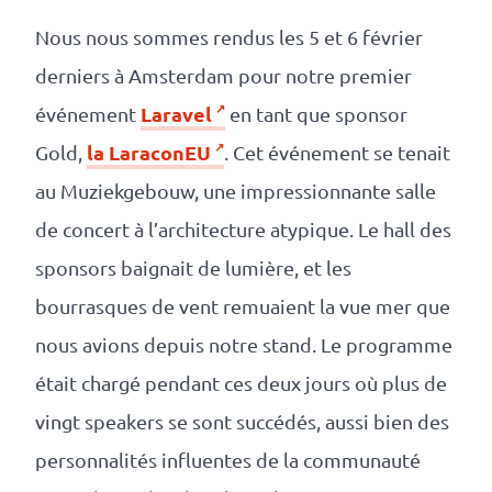
Numérique
responsable
Nous nous sommes rendus les 5 et 6 février
derniers à Amsterdam pour notre premier
Nos
Laravel
événement
en tant que sponsor
clients
la LaraconEU
Gold,
. Cet événement se tenait
au Muziekgebouw, une impressionnante salle
La
de concert à l’architecture atypique. Le hall des
coopérative
sponsors baignait de lumière, et les
bourrasques de vent remuaient la vue mer que
On
nous avions depuis notre stand. Le programme
recrute
était chargé pendant ces deux jours où plus de
vingt speakers se sont succédés, aussi bien des
Simulateur
personnalités influentes de la communauté
de