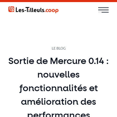
Aller
au
contenu
Notre
offre
Formations
LE BLOG
Sortie de Mercure 0.14 :
Cloud
nouvelles
et
DevOps
fonctionnalités et
Technologies
amélioration des
performances