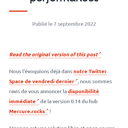
Numérique
responsable
Publié le 7 septembre 2022
Nos
clients
R
ead the original version of this post
La
coopérative
notre Twitter
Nous l’évoquions déjà dans
Space de vendredi dernier
, nous sommes
On
disponibilité
ravis de vous annoncer la
recrute
immédiate
de la version 0.14 du hub
Simulateur
Mercure.rocks
!
de
Mercure est une solution libre et open-source