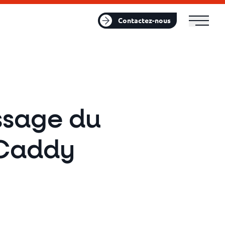
FR
EN
Contactez-nous
assage du
 Caddy