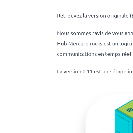
responsable
Retrouvez la version originale (
Nos
Nous sommes ravis de vous an
clients
Hub Mercure.rocks est un logic
communications en temps réel r
La
coopérative
La version 0.11 est une étape i
On recrute
Simulateur
de revenus
API