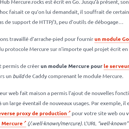
Hub Mercure.rocks est écrit en Go. Jusqu’à présent, son 
oc faisait ce qu’on lui demandait, il souffrait de certain
pas de support de HTTP/3, peu d’outils de débogage…
un module Go 
ons travaillé d’arrache-pied pour fournir
 du protocole Mercure sur n’importe quel projet écrit en
un module Mercure pour
le serveu
 permis de créer
ers un
build
de Caddy comprenant le module Mercure.
veur web fait maison a permis l’ajout de nouvelles fonct
à un large éventail de nouveaux usages. Par exemple, il 
everse proxy de production
pour votre site web ou v
e Mercure
(/.well-known/mercure)
. L’URL
“well-known”