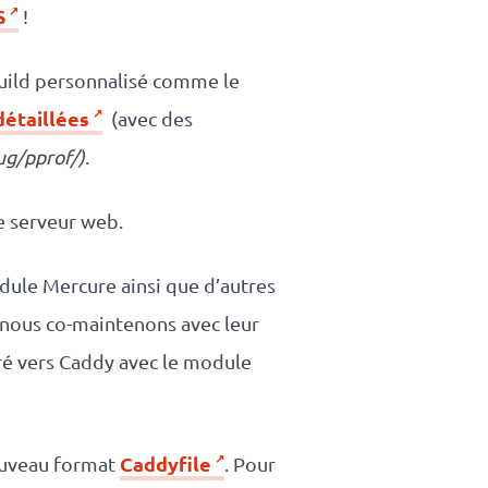
S
!
build personnalisé comme le
étaillées
(avec des
ug/pprof/)
.
ce serveur web.
dule Mercure ainsi que d’autres
nous co-maintenons avec leur
ré vers Caddy avec le module
Caddyfile
nouveau format
. Pour