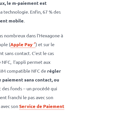
ux, le m-paiement est
la technologie. Enfin, 67 % des
ment mobile
.
plus nombreux dans l’Hexagone à
Apple Pay
pple (
) et sur le
t sans contact. C’est le cas
e NFC, l’appli permet aux
régler
 SIM compatible NFC de
e paiement sans contact, ou
nt des fonds – un procédé qui
ent franchi le pas avec son
Service de Paiement
e avec son