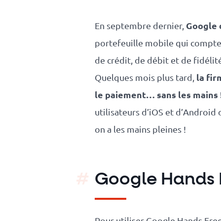
responsable
Google 
En septembre dernier,
Nos
portefeuille mobile qui compt
de crédit, de débit et de fidé
clients
la fi
Quelques mois plus tard,
La
le paiement… sans les mains 
coopérative
utilisateurs d’iOS et d’Android
on a les mains pleines !
On recrute
Simulateur
Google Hands 
de revenus
API
Pour utiliser Google Hands Free