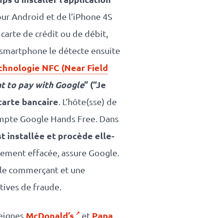
pour Android et de l’iPhone 4S
 carte de crédit ou de débit,
n smartphone le détecte ensuite
chnologie NFC (Near Field
nt to pay with Google
” (“Je
carte bancaire
. L’hôte(sse) de
 compte Google Hands Free. Dans
 installée et procède elle-
ement effacée, assure Google.
 le commerçant et une
atives de fraude.
McDonald’s
Papa
seignes
et