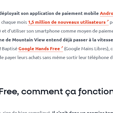
déployait son application de paiement mobile
Andro
1,5 million de nouveaux utilisateurs
e chaque mois
pe
lité et d’utiliser son smartphone comme moyen de paieme
rme de Mountain View entend déjà passer à la vitess
!
Google Hands Free
Baptisé
(Google Mains Libres), 
 de payer leurs achats sans même sortir leur téléphone 
Free, comment ça fonctio
Il s’agit dans un premier tem
, rien de bien compliqué.