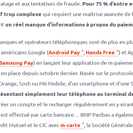
Pour 75 % d’entre e
atage et aux tentatives de fraude.
if trop complexe
qui requiert une maîtrise avancée de 
un réel manque d’informations à propos du paie
ent
s banques et opérateurs téléphoniques sont de plus en 
Android Pay
Hands Free
 américains Google (
,
) et A
Samsung Pay
) en lançant leur application de m-paiemen
, en place depuis octobre dernier. Basée sur le protocol
e Orange, Sosh ou M6 Mobile, d’un smartphone et d’une
résentant simplement leur téléphone au terminal d
a créer un compte et le recharger régulièrement en y vira
il est effectué par carte bancaire… BNP Paribas a égalem
m-carte
dit Mutuel et le CIC avec
, la Société Général