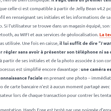
que celle-ci est compatible à partir de Jelly Bean v4.2 
fil en renseignant ses initiales et les informations de sa
o. Si l’utilisateur se trouve dans un magasin équipé, so
La te
ooth, au WIFI et aux services de géolocalisation.
il lui suffit de dire “
I wa
s utilisée. Une fois en caisse,
 régler sans avoir à présenter son téléphone ni sa 
é à partir de ses initiales et de la photo associée à son
une caméra est
ocessus est simplifié encore davantage :
connaissance faciale
en prenant une photo – immédiat
o de carte bancaire n’est à aucun moment partagé avec
lisateur lors de chaque transaction pour contrer les tent
mentation, Hands Free est testé par une poignée d’en