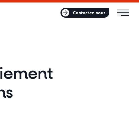
FR
EN
Contactez-nous
aiement
ns